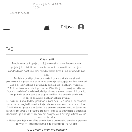
Ponedjeljak-Petak 08:00-
20:00
+385911662608
Prijava
FAQ
​Kako kupiti?
Trudimo se da kupnja u našoj internet trgovini bude što više
prijateljska i intuitivna. U nastavku ćete pronaći informacije o
standardnom postupku koji slijedite kako biste kupili proizvode kod
nas.
1. Možete dodati proizvode u vašu košaru dok ste na stranici
proizvoda ili u prozoru s pultom za prodaju robe, gdje možete saznati
više o pojedinostima o proizvodu (slike, boje i dostupne veličine).
2. Nakon što odaberete ispravnu veličinu i boju (za provjeru, idite na
"vodič za veličinu") možete dodati proizvod u svoju košaru. U košaricu
mogu biti dodane samo dostupne veličine. Na stranici proizvoda
možete provjeriti dostupnost proizvoda.
3. Svaki put kada dodate proizvod u košaricu u desnom kutu stranice
vidjet ćete pregled košarice koja prikazuje nedavno dodane artikle.
4. Kliknite na "pregled košarice" u gornjem desnom kutu košarice na
stranici proizvoda ili prozoru trgovine, koji će vas odvesti do cjelovitog
izbornika, gdje možete promijeniti broj stavki ili premjestiti stavke na
svoj popis želja.
6. Nakon predaje narudžbe primit ćete automatsku poruku e-pošte s
potvrdom i informacijama o daljnjoj obradi narudžbe.
Kako preuzeti kupljenu narudžbu?