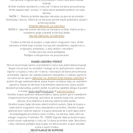
Zamjena je moguća samo uz predočeni račun kao jedini dokaz
kupnje.
Artikle možete zamijeniti u roku od 14 dana od dana preuzimanja.
Artikl zapakirajte i unutar 2 radna dana pošaljite poštom na našu
adresu.
NAČIN 1.: Paketu priložite ispunjen obrazac za povrat proizvoda i
fotokopiju računa. Važno je na obrazac pored svojih podataka upisati i
artikl koji želite.
PISMENI OBRAZAC ZA ZAMJENU
NAČIN 2.: Ispunite online obrazac za Zamjenu artikla. Važno je da u
navedeno polje unesete artikl koji želite.
ONLINE OBRAZAC ZA ZAMJENU
Traženi artikl biti će poslan u najkraćem mogućem roku. Artikl
odnosno artikle koje vraćate moraju biti neoštećeni, zapakirani u
originalnu ambalažu, u istoj veličini i nenošeni.
Trošak povrata snosi pošiljatelj.
Pošiljke s otkupninom ne preuzimamo.
RASKID UGOVORA I POVRAT
Povrat se priznaje samo uz predočeni račun kao jedini dokaz kupnje.
Kupac ima pravo ne navodeći razloge za to, jednostrano raskinuti
Ugovor o kupnji u roku od 14 dana, računajući od dana preuzimanja
proizvoda. Ugovor se raskida pisanom obavješću o raskidu ugovora
na način da se ispuni
OBRAZAC ZA JEDNOSTRANI RASKID UGOVORA
ili
putem druge nedvosmislene izjave kojom izražava volju za raskidom
ugovora. Kupac je obrazac ili prethodno spomenutu izjavu dužan
dostaviti prodavatelju, putem pošte na adresu sjedišta istoga ili putem
e-maila:
budi.gala@gmail.com
ili
web formulara
.
Ukoliko kupac podnosi nedvosmislenu izjavu putem gore navedenih
mogućnosti komunikacije, potrebno je navesti svoje ime, prezime,
adresu, broj telefona ili adresu elektroničke pošte.
Ukoliko kupac šalje obrazac elektroničkim putem, Gala će kupca u
najkraćem mogućem roku obavijestiti o primitku. Ukoliko kupac
jednostrano raskine Ugovor o kupnji obvezuje se vratiti isporučeni
Dressesbygala proizvod o svom trošku, na adresu: Gala, obrt za
usluge i trgovinu,Tratinska 78 , 10000 Zagreb. Gala je dužna kupcu
vratiti novac najkasnije u roku od 14 dana primitka robe. Naručenu
robu, odnosno pošiljke koju kupac ne želi preuzeti, kupac također
vraća o svom trošku.
ODUSTAJANJE OD KUPOVINE