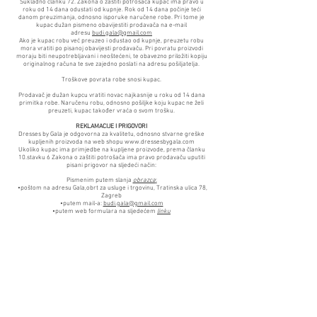
Sukladno članku 72. Zakona o zaštiti potrošača kupac ima pravo u
roku od 14 dana odustati od kupnje. Rok od 14 dana počinje teći
danom preuzimanja, odnosno isporuke naručene robe. Pri tome je
kupac dužan pismeno obavijestiti prodavača na e-mail
adresu
budi.gala@gmail.com
Ako je kupac robu već preuzeo i odustao od kupnje, preuzetu robu
mora vratiti po pisanoj obavijesti prodavaču. Pri povratu proizvodi
moraju biti neupotrebljavani i neoštećeni, te obavezno priložiti kopiju
originalnog računa te sve zajedno poslati na adresu pošiljatelja.
Troškove povrata robe snosi kupac.
Prodavač je dužan kupcu vratiti novac najkasnije u roku od 14 dana
primitka robe. Naručenu robu, odnosno pošiljke koju kupac ne želi
preuzeti, kupac također vraća o svom trošku.
REKLAMACIJE I PRIGOVORI
Dresses by Gala je odgovorna za kvalitetu, odnosno stvarne greške
kupljenih proizvoda na web shopu
www.dressesbygala.com
Ukoliko kupac ima primjedbe na kupljene proizvode, prema članku
10.stavku 6 Zakona o zaštiti potrošača ima pravo prodavaču uputiti
pisani prigovor na sljedeći način:
Pismenim putem slanja
obrazca
:
•poštom na adresu Gala,obrt za usluge i trgovinu, Tratinska ulica 78,
Zagreb
•putem mail-a:
budi.gala@gmail.com
•putem web formulara na sljedećem
linku