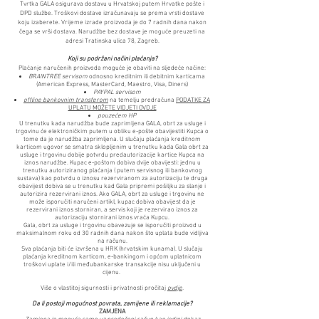
Tvrtka GALA osigurava dostavu u Hrvatskoj putem Hrvatke pošte i
DPD službe. Troškovi dostave izračunavaju se prema vrsti dostave
koju izaberete. Vrijeme izrade proizvoda je do 7 radnih dana nakon
čega se vrši dostava. Narudžbe bez dostave je moguće preuzeti na
adresi Tratinska ulica 78, Zagreb.
Koji su podržani načini plaćanja?
Plaćanje naručenih proizvoda moguće je obaviti na sljedeće načine:
BRAINTREE servisom
odnosno kreditnim ili debitnim karticama
(American Express, MasterCard, Maestro, Visa, Diners)
PAYPAL servisom
offline bankovnim transferom
na temelju predračuna
PODATKE ZA
UPLATU MOŽETE VIDJETI OVDJE
pouzećem HP
U trenutku kada narudžba bude zaprimljena GALA, obrt za usluge i
trgovinu će elektroničkim putem u obliku e-pošte obavijestiti Kupca o
tome da je narudžba zaprimljena. U slučaju plaćanja kreditnom
karticom ugovor se smatra sklopljenim u trenutku kada Gala obrt za
usluge i trgovinu dobije potvrdu predautorizacije kartice Kupca na
iznos narudžbe. Kupac e-poštom dobiva dvije obavijesti: jednu u
trenutku autoriziranog plaćanja ( putem servisnog ili bankovnog
sustava) kao potvrdu o iznosu rezerviranom za autorizaciju te druga
obavijest dobiva se u trenutku kad Gala pripremi pošiljku za slanje i
autorizira rezervirani iznos. Ako GALA, obrt za usluge i trgovinu ne
može isporučiti naručeni artikl, kupac dobiva obavijest da je
rezervirani iznos storniran, a servis koji je rezervirao iznos za
autorizaciju stornirani iznos vraća Kupcu.
Gala, obrt za usluge i trgovinu obavezuje se isporučiti proizvod u
maksimalnom roku od 30 radnih dana nakon što uplata bude vidljiva
na računu.
Sva plaćanja biti će izvršena u HRK (hrvatskim kunama). U slučaju
plaćanja kreditnom karticom, e-bankingom i općom uplatnicom
troškovi uplate i/ili međubankarske transakcije nisu uključeni u
cijenu.
Više o vlastitoj sigurnosti i privatnosti pročitaj
ovdje
.
Da li postoji mogućnost povrata, zamijene ili reklamacije?
ZAMJENA