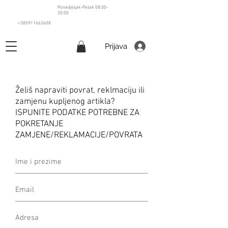
Ponedjeljak-Petak 08:00-
20:00
+385911662608
Prijava
Želiš napraviti povrat, reklmaciju ili
zamjenu kupljenog artikla?
ISPUNITE PODATKE POTREBNE ZA
POKRETANJE
ZAMJENE/REKLAMACIJE/POVRATA