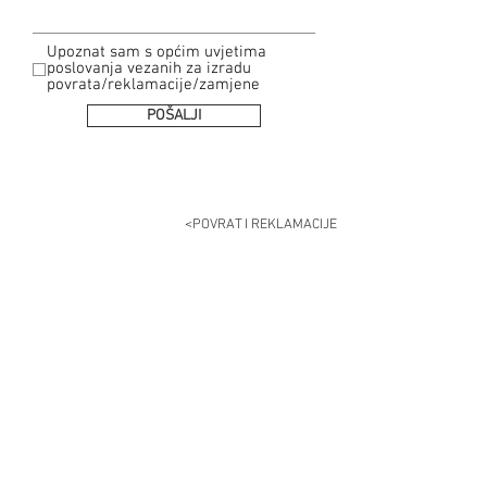
Upoznat sam s općim uvjetima
poslovanja vezanih za izradu
povrata/reklamacije/zamjene
POŠALJI
<POVRAT I REKLAMACIJE
POČETNA
TRGOVINA
O NAMA
KONTAKT
FAQ
POVRAT I REKLAMACIJE