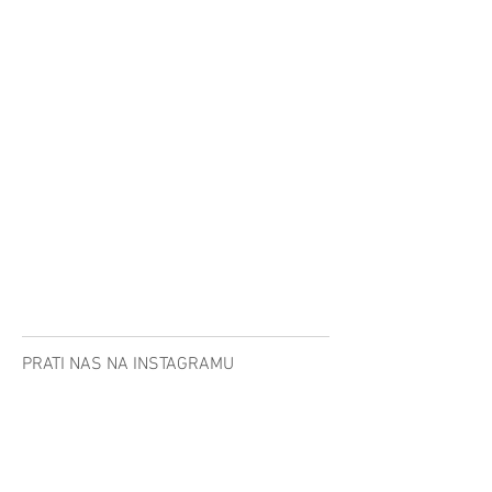
G
D
R
E
S
S
E
S
B
Y
G
A
L
PRATI NAS NA INSTAGRAMU