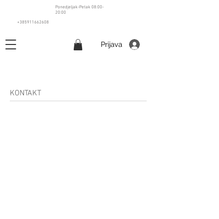
Ponedjeljak-Petak 08:00-
20:00
+385911662608
Prijava
KONTAKT