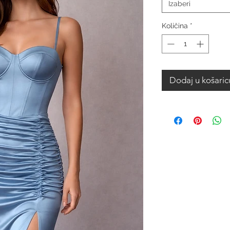
Izaberi
Količina
*
Dodaj u košaric