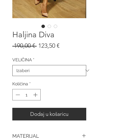
Haljina Diva
Redovna
Cijena
 190,00 € 
123,50 €
cijena
s
popustom
VELIČINA
*
Količina
*
Dodaj u košaricu
MATERIJAL