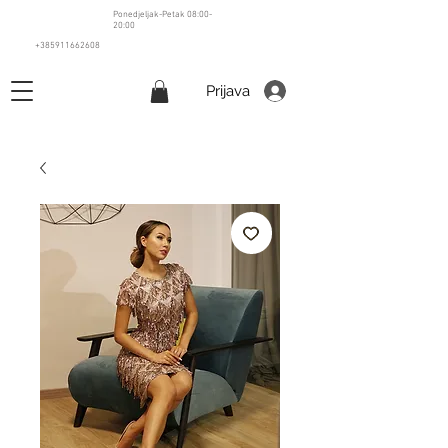
Ponedjeljak-Petak 08:00-
20:00
+385911662608
Prijava