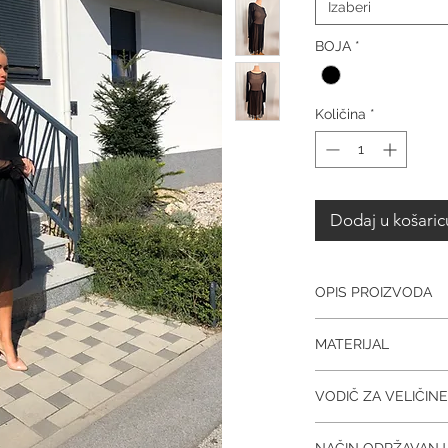
Izaberi
BOJA
*
Količina
*
Dodaj u košaric
OPIS PROIZVODA
Haljina Lucija dolazi u.
MATERIJAL
boji. Veličine su stand
prilagodljiva.
50% viskoza, 50% poli
VODIČ ZA VELIČINE
Veli
XS
S