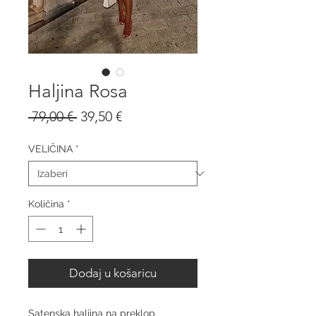
Haljina Rosa
Redovna
Cijena
 79,00 € 
39,50 €
cijena
s
popustom
VELIČINA
*
Količina
*
Dodaj u košaricu
Satenska haljina na preklop