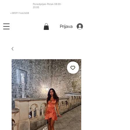
Ponedjeljak-Petak 08:00-
20:00
+385911662608
Prijava