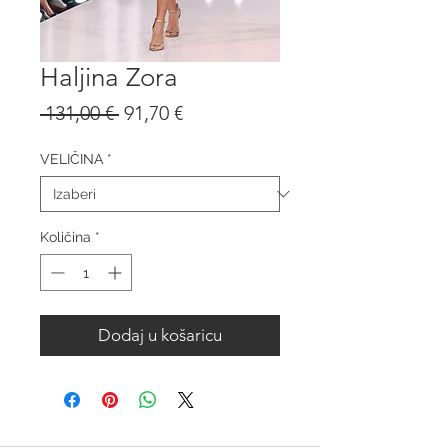
Haljina Zora
Redovna
Cijena
 131,00 € 
91,70 €
cijena
s
popustom
VELIČINA
*
Količina
*
Dodaj u košaricu