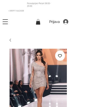
Ponedjeljak-Petak 08:00-
20:00
+385911662608
Prijava