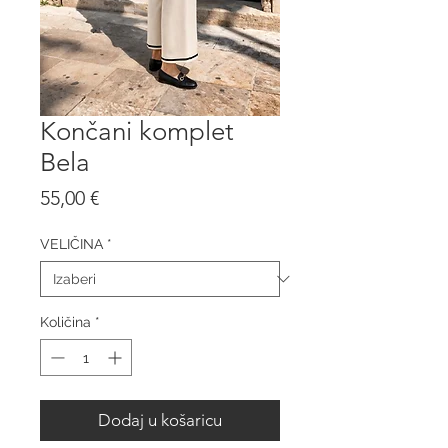
Končani komplet
Bela
Cijena
55,00 €
VELIČINA
*
Količina
*
Dodaj u košaricu