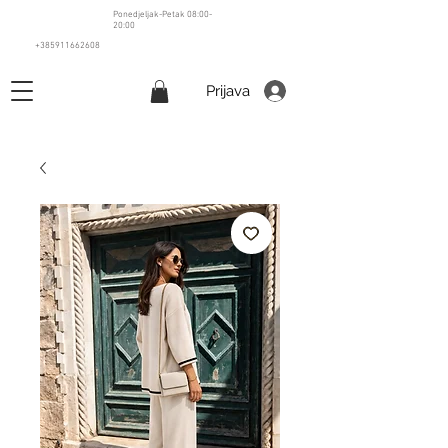
Ponedjeljak-Petak 08:00-
20:00
+385911662608
Prijava