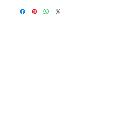
POČETNA
TRGOVINA
O NAMA
KONTAKT
FAQ
POVRAT I REKLAMACIJE
OPĆI UVJETI POSLOVANJA
PRIVATNOST I SIGURNOST
Dresses by Gala
Slavenskog 1, 10000 Zagreb